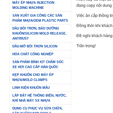
MÁY ÉP NHỰA INJECTION
đang copy nội dun
MOLDING MACHINE
Việc ăn cắp thông t
SẢN XUẤT GIA CÔNG CÁC SẢN
PHẨM NHỰA/OEM PLASTIC PARTS
Đồng thời khi khách 
DẦU BÔI TRƠN, BẢO DƯỠNG
KHUÔN/SILICON MOLD RELEASE,
Đề nghị khách hàng l
ANTIRUST
Trân trọng!
DẦU-MỠ BÔI TRƠN SILICON
HÓA CHẤT CÔNG NGHIỆP
SẢN PHẨM BÌNH XỊT CHĂM SÓC
XE HƠI CAO CẤP HÀN QUỐC
KẸP KHUÔN CHO MÁY ÉP
NHỰA/MOLD CLAMPS
LINH KIỆN KHUÔN MẪU
LẮP ĐẶT HỆ THỐNG ĐIỆN, NƯỚC,
KHÍ NHÀ MÁY SX NHỰA
DỤNG CỤ PHỤC VỤ SỬA CHỮA,