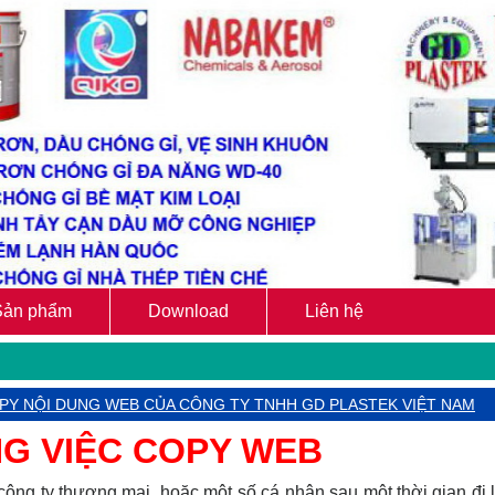
Sản phẩm
Download
Liên hệ
PY NỘI DUNG WEB CỦA CÔNG TY TNHH GD PLASTEK VIỆT NAM
G VIỆC COPY WEB
ông ty thương mại, hoặc một số cá nhân sau một thời gian đi l