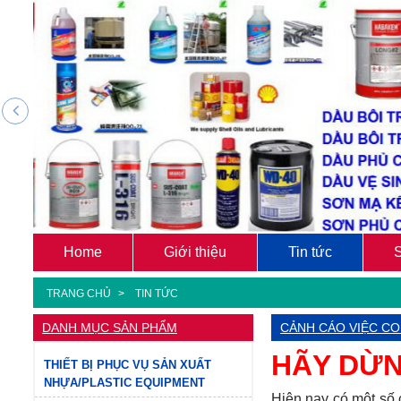
Home
Giới thiệu
Tin tức
TRANG CHỦ
TIN TỨC
DANH MỤC SẢN PHẨM
CẢNH CÁO VIỆC CO
HÃY DỪN
THIẾT BỊ PHỤC VỤ SẢN XUẤT
NHỰA/PLASTIC EQUIPMENT
Hiện nay có một số c