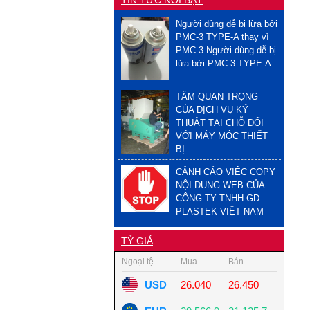
Người dùng dễ bị lừa bởi
PMC-3 TYPE-A thay vì
PMC-3 Người dùng dễ bị
lừa bởi PMC-3 TYPE-A
TẦM QUAN TRỌNG
CỦA DỊCH VỤ KỸ
THUẬT TẠI CHỖ ĐỐI
VỚI MÁY MÓC THIẾT
BỊ
CẢNH CÁO VIỆC COPY
NỘI DUNG WEB CỦA
CÔNG TY TNHH GD
PLASTEK VIỆT NAM
TỶ GIÁ