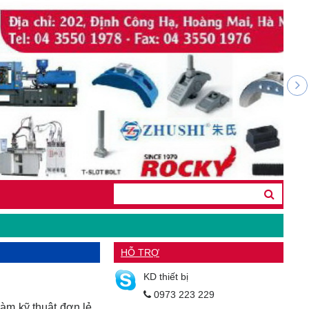
HỖ TRỢ
KD thiết bị
0973 223 229
àm kỹ thuật đơn lẻ...