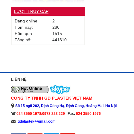
LƯỢT TRUY CẬP
Đang online:
2
Hôm nay:
286
Hôm qua:
1515
Tống số:
441310
LIÊN HỆ
CÔNG TY TNHH GD PLASTEK VIỆT NAM
Số 15 ngõ 202, Định Công Hạ, Định Công, Hoàng Mai, Hà Nội
024 3550 1978/0973 223 229
Fax:
024 3550 1976
gdplastek@gmail.com