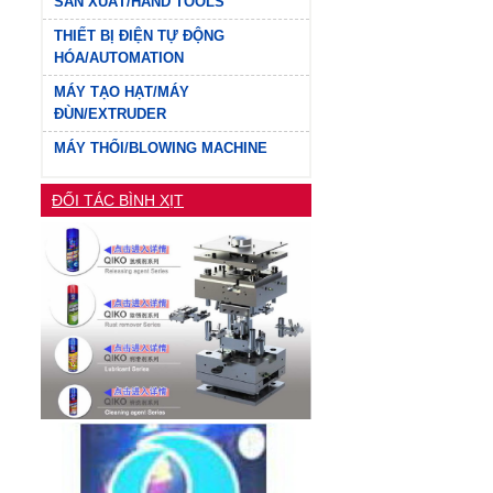
SẢN XUẤT/HAND TOOLS
THIẾT BỊ ĐIỆN TỰ ĐỘNG
HÓA/AUTOMATION
MÁY TẠO HẠT/MÁY
ĐÙN/EXTRUDER
MÁY THỔI/BLOWING MACHINE
ĐỐI TÁC BÌNH XỊT