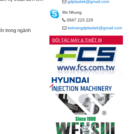
gdplastek@gmail.com
Ms Nhung
0947 223 229
ketoangdplastek@gmail.com
tín trong ngành
ĐỐI TÁC MÁY & THIẾT BỊ