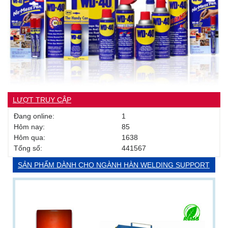
LƯỢT TRUY CẬP
Đang online:
1
Hôm nay:
85
Hôm qua:
1638
Tống số:
441567
SẢN PHẨM DÀNH CHO NGÀNH HÀN WELDING SUPPORT