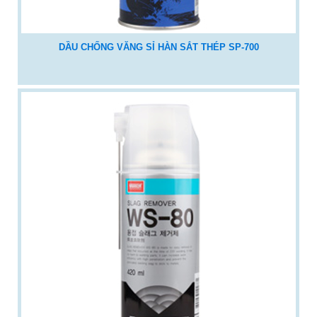
DẦU CHỐNG VĂNG SỈ HÀN SẮT THÉP SP-700