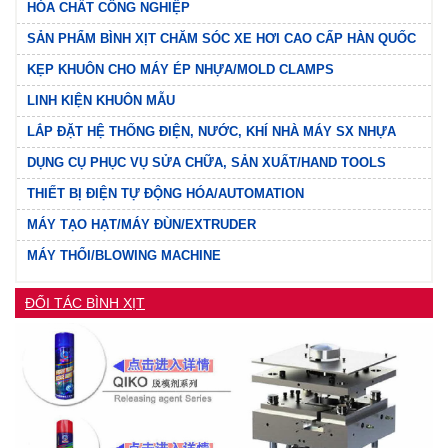
HÓA CHẤT CÔNG NGHIỆP
SẢN PHẨM BÌNH XỊT CHĂM SÓC XE HƠI CAO CẤP HÀN QUỐC
KẸP KHUÔN CHO MÁY ÉP NHỰA/MOLD CLAMPS
LINH KIỆN KHUÔN MẪU
LẮP ĐẶT HỆ THỐNG ĐIỆN, NƯỚC, KHÍ NHÀ MÁY SX NHỰA
DỤNG CỤ PHỤC VỤ SỬA CHỮA, SẢN XUẤT/HAND TOOLS
THIẾT BỊ ĐIỆN TỰ ĐỘNG HÓA/AUTOMATION
MÁY TẠO HẠT/MÁY ĐÙN/EXTRUDER
MÁY THỔI/BLOWING MACHINE
ĐỐI TÁC BÌNH XỊT