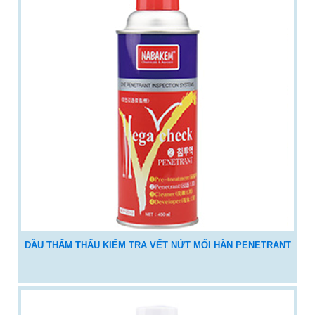
DẦU THẨM THẤU KIỂM TRA VẾT NỨT MỐI HÀN PENETRANT