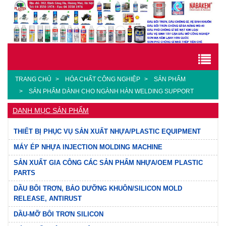
TRANG CHỦ
HÓA CHẤT CÔNG NGHIỆP
SẢN PHẨM
SẢN PHẨM DÀNH CHO NGÀNH HÀN WELDING SUPPORT
DANH MỤC SẢN PHẨM
THIẾT BỊ PHỤC VỤ SẢN XUẤT NHỰA/PLASTIC EQUIPMENT
MÁY ÉP NHỰA INJECTION MOLDING MACHINE
SẢN XUẤT GIA CÔNG CÁC SẢN PHẨM NHỰA/OEM PLASTIC
PARTS
DẦU BÔI TRƠN, BẢO DƯỠNG KHUÔN/SILICON MOLD
RELEASE, ANTIRUST
DẦU-MỠ BÔI TRƠN SILICON