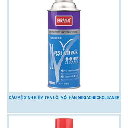
DẦU VỆ SINH KIỂM TRA LỖI MỐI HÀN MEGACHECKCLEANER