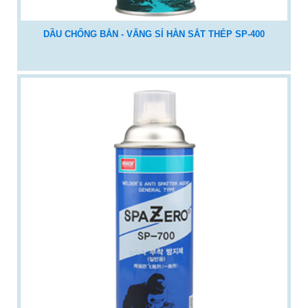
DẦU CHỐNG BẮN - VĂNG SỈ HÀN SẮT THÉP SP-400