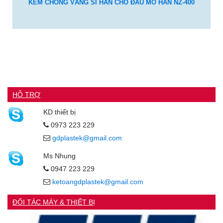
KEM CHỐNG VĂNG SỈ HÀN CHO ĐẦU MỎ HÀN NZ-400
HỖ TRỢ
KD thiết bị
0973 223 229
gdplastek@gmail.com
Ms Nhung
0947 223 229
ketoangdplastek@gmail.com
ĐỐI TÁC MÁY & THIẾT BỊ