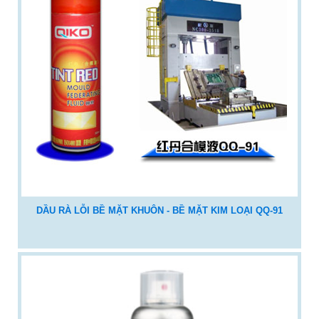
DẦU RÀ LỖI BỀ MẶT KHUÔN - BỀ MẶT KIM LOẠI QQ-91