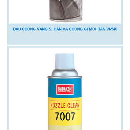
DẦU CHỐNG VĂNG SỈ HÀN VÀ CHỐNG GỈ MỐI HÀN W-540