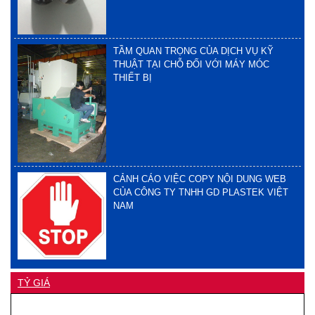
TẦM QUAN TRỌNG CỦA DỊCH VỤ KỸ
THUẬT TẠI CHỖ ĐỐI VỚI MÁY MÓC
THIẾT BỊ
CẢNH CÁO VIỆC COPY NỘI DUNG WEB
CỦA CÔNG TY TNHH GD PLASTEK VIỆT
NAM
TỶ GIÁ