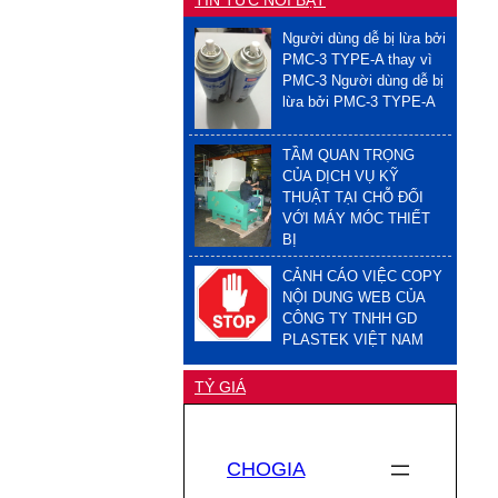
Người dùng dễ bị lừa bởi
PMC-3 TYPE-A thay vì
PMC-3 Người dùng dễ bị
lừa bởi PMC-3 TYPE-A
TẦM QUAN TRỌNG
CỦA DỊCH VỤ KỸ
THUẬT TẠI CHỖ ĐỐI
VỚI MÁY MÓC THIẾT
BỊ
CẢNH CÁO VIỆC COPY
NỘI DUNG WEB CỦA
CÔNG TY TNHH GD
PLASTEK VIỆT NAM
TỶ GIÁ