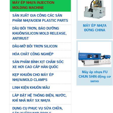
MÁY ÉP NHỰA INJECTION
MOLDING MACHINE
SẢN XUẤT GIA CÔNG CÁC SẢN
PHẨM NHỰA/OEM PLASTIC PARTS
MÁY ÉP NHỰA
DẦU BÔI TRƠN, BẢO DƯỠNG
ĐỨNG CHINA
KHUÔN/SILICON MOLD RELEASE,
ANTIRUST
DẦU-MỠ BÔI TRƠN SILICON
HÓA CHẤT CÔNG NGHIỆP
SẢN PHẨM BÌNH XỊT CHĂM SÓC
XE HƠI CAO CẤP HÀN QUỐC
Máy ép nhựa FU
KẸP KHUÔN CHO MÁY ÉP
CHUN SHIN động cơ
NHỰA/MOLD CLAMPS
servo
LINH KIỆN KHUÔN MẪU
LẮP ĐẶT HỆ THỐNG ĐIỆN, NƯỚC,
KHÍ NHÀ MÁY SX NHỰA
DỤNG CỤ PHỤC VỤ SỬA CHỮA,