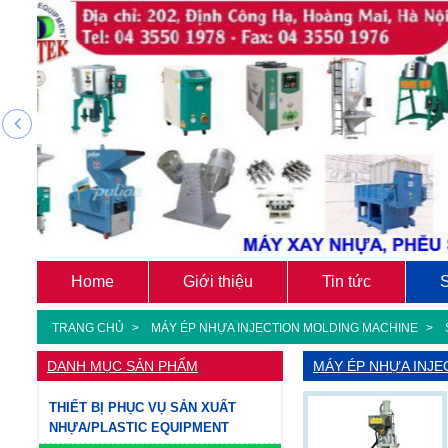
Home
Giới thiệu
Tin tức
TRANG CHỦ
MÁY ÉP NHỰA INJECTION MOLDING MACHINE
DANH MỤC SẢN PHẨM
MÁY ÉP NHỰA INJE
THIẾT BỊ PHỤC VỤ SẢN XUẤT
NHỰA/PLASTIC EQUIPMENT