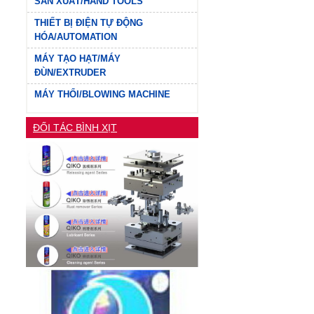
SẢN XUẤT/HAND TOOLS
THIẾT BỊ ĐIỆN TỰ ĐỘNG
HÓA/AUTOMATION
MÁY TẠO HẠT/MÁY
ĐÙN/EXTRUDER
MÁY THỔI/BLOWING MACHINE
ĐỐI TÁC BÌNH XỊT