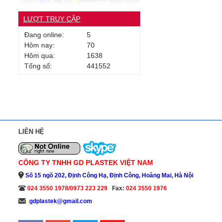
LƯỢT TRUY CẬP
Đang online:
5
Hôm nay:
70
Hôm qua:
1638
Tống số:
441552
LIÊN HỆ
CÔNG TY TNHH GD PLASTEK VIỆT NAM
Số 15 ngõ 202, Định Công Hạ, Định Công, Hoàng Mai, Hà Nội
024 3550 1978/0973 223 229
Fax:
024 3550 1976
gdplastek@gmail.com