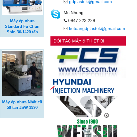
gdplastek@gmail.com
Ms Nhung
0947 223 229
Máy ép nhựa
Standard Fu Chun
ketoangdplastek@gmail.com
Shin 30-1420 tấn
ĐỐI TÁC MÁY & THIẾT BỊ
Máy ép nhựa Nhật cũ
50 tấn JSW 1990