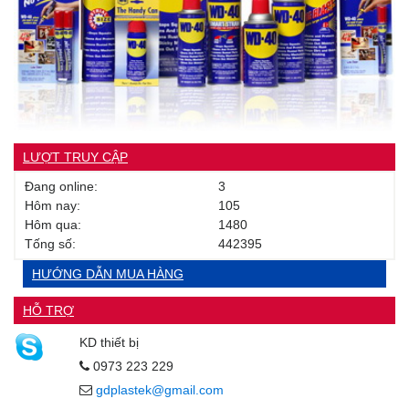
LƯỢT TRUY CẬP
Đang online:
3
Hôm nay:
105
Hôm qua:
1480
Tống số:
442395
HƯỚNG DẪN MUA HÀNG
HỖ TRỢ
KD thiết bị
0973 223 229
gdplastek@gmail.com