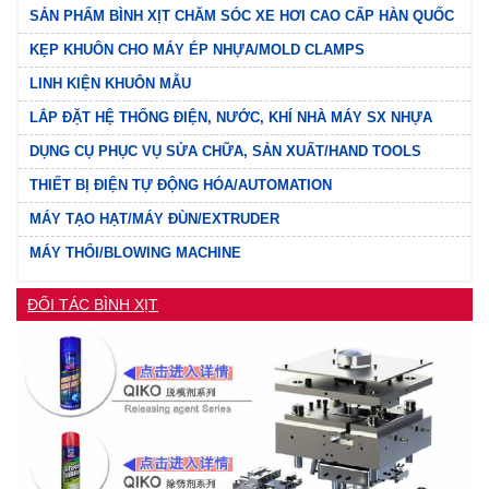
SẢN PHẨM BÌNH XỊT CHĂM SÓC XE HƠI CAO CẤP HÀN QUỐC
KẸP KHUÔN CHO MÁY ÉP NHỰA/MOLD CLAMPS
LINH KIỆN KHUÔN MẪU
LẮP ĐẶT HỆ THỐNG ĐIỆN, NƯỚC, KHÍ NHÀ MÁY SX NHỰA
DỤNG CỤ PHỤC VỤ SỬA CHỮA, SẢN XUẤT/HAND TOOLS
THIẾT BỊ ĐIỆN TỰ ĐỘNG HÓA/AUTOMATION
MÁY TẠO HẠT/MÁY ĐÙN/EXTRUDER
MÁY THỔI/BLOWING MACHINE
ĐỐI TÁC BÌNH XỊT