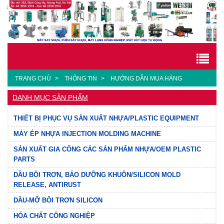
TRANG CHỦ
THÔNG TIN
HƯỚNG DẪN MUA HÀNG
DANH MỤC SẢN PHẨM
THIẾT BỊ PHỤC VỤ SẢN XUẤT NHỰA/PLASTIC EQUIPMENT
MÁY ÉP NHỰA INJECTION MOLDING MACHINE
SẢN XUẤT GIA CÔNG CÁC SẢN PHẨM NHỰA/OEM PLASTIC
PARTS
DẦU BÔI TRƠN, BẢO DƯỠNG KHUÔN/SILICON MOLD
RELEASE, ANTIRUST
DẦU-MỠ BÔI TRƠN SILICON
HÓA CHẤT CÔNG NGHIỆP