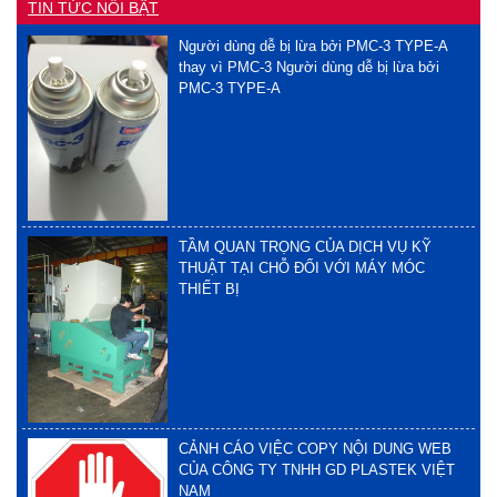
TIN TỨC NỔI BẬT
Người dùng dễ bị lừa bởi PMC-3 TYPE-A
thay vì PMC-3 Người dùng dễ bị lừa bởi
PMC-3 TYPE-A
TẦM QUAN TRỌNG CỦA DỊCH VỤ KỸ
THUẬT TẠI CHỖ ĐỐI VỚI MÁY MÓC
THIẾT BỊ
CẢNH CÁO VIỆC COPY NỘI DUNG WEB
CỦA CÔNG TY TNHH GD PLASTEK VIỆT
NAM