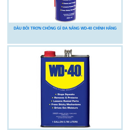
DẦU BÔI TRƠN CHỐNG GỈ ĐA NĂNG WD-40 CHÍNH HÃNG