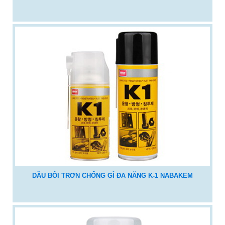
DẦU BÔI TRƠN CHỐNG GỈ ĐA NĂNG K-1 NABAKEM