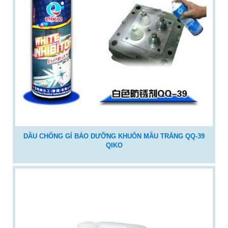
DẦU CHỐNG GỈ BẢO DƯỠNG KHUÔN MẦU TRẮNG QQ-39
QIKO