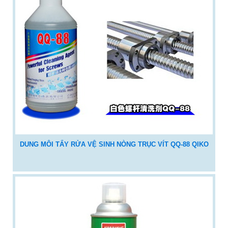
DUNG MÔI TẨY RỬA VỆ SINH NÒNG TRỤC VÍT QQ-88 QIKO