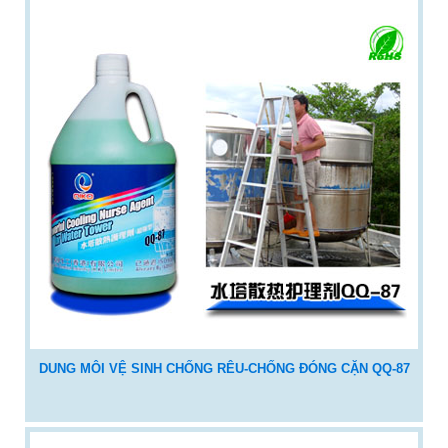
DUNG MÔI VỆ SINH CHỐNG RÊU-CHỐNG ĐÓNG CẶN QQ-87