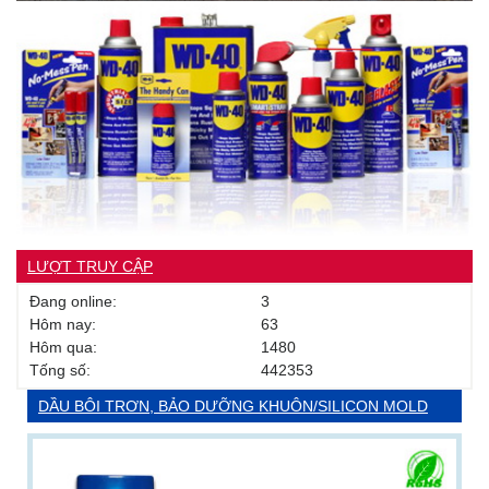
LƯỢT TRUY CẬP
Đang online:
3
Hôm nay:
63
Hôm qua:
1480
Tống số:
442353
DẦU BÔI TRƠN, BẢO DƯỠNG KHUÔN/SILICON MOLD
RELEASE, ANTIRUST