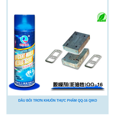
DẦU BÔI TRƠN KHUÔN THỰC PHẨM QQ-16 QIKO