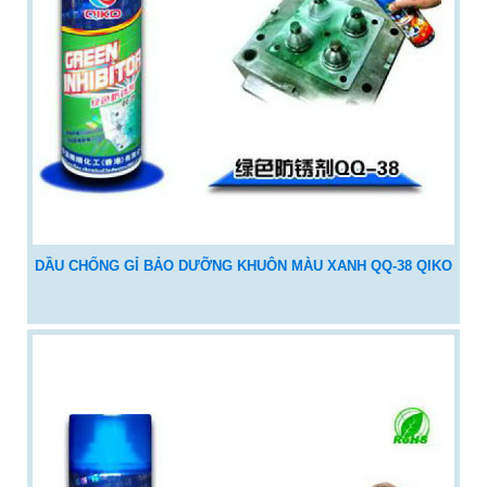
DẦU CHỐNG GỈ BẢO DƯỠNG KHUÔN MÀU XANH QQ-38 QIKO