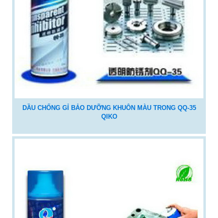
DẦU CHỐNG GỈ BẢO DƯỠNG KHUÔN MÀU TRONG QQ-35
QIKO