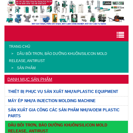
TRANG CHỦ
DẦU BÔI TRƠN, BẢO DƯỠNG KHUÔN/SILICON MOLD
RELEASE, ANTIRUST
SẢN PHẨM
DANH MỤC SẢN PHẨM
THIẾT BỊ PHỤC VỤ SẢN XUẤT NHỰA/PLASTIC EQUIPMENT
MÁY ÉP NHỰA INJECTION MOLDING MACHINE
SẢN XUẤT GIA CÔNG CÁC SẢN PHẨM NHỰA/OEM PLASTIC
PARTS
DẦU BÔI TRƠN, BẢO DƯỠNG KHUÔN/SILICON MOLD
RELEASE, ANTIRUST