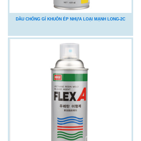
DẦU CHỐNG GỈ KHUÔN ÉP NHỰA LOẠI MẠNH LONG-2C