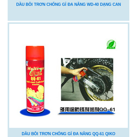
DẦU BÔI TRƠN CHỐNG GỈ ĐA NĂNG WD-40 DẠNG CAN
DẦU BÔI TRƠN CHỐNG GỈ ĐA NĂNG QQ-61 QIKO