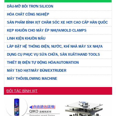
DẦU-MỠ BÔI TRƠN SILICON
HÓA CHẤT CÔNG NGHIỆP
SẢN PHẨM BÌNH XỊT CHĂM SÓC XE HƠI CAO CẤP HÀN QUỐC
KẸP KHUÔN CHO MÁY ÉP NHỰA/MOLD CLAMPS
LINH KIỆN KHUÔN MẪU
LẮP ĐẶT HỆ THỐNG ĐIỆN, NƯỚC, KHÍ NHÀ MÁY SX NHỰA
DỤNG CỤ PHỤC VỤ SỬA CHỮA, SẢN XUẤT/HAND TOOLS
THIẾT BỊ ĐIỆN TỰ ĐỘNG HÓA/AUTOMATION
MÁY TẠO HẠT/MÁY ĐÙN/EXTRUDER
MÁY THỔI/BLOWING MACHINE
ĐỐI TÁC BÌNH XỊT