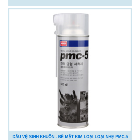
DẦU VỆ SINH KHUÔN - BỀ MẶT KIM LOẠI LOẠI NHẸ PMC-5