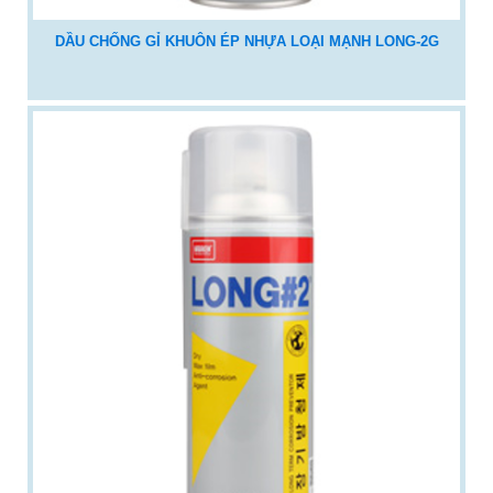
DẦU CHỐNG GỈ KHUÔN ÉP NHỰA LOẠI MẠNH LONG-2G