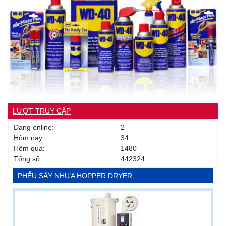
LƯỢT TRUY CẬP
Đang online:
2
Hôm nay:
34
Hôm qua:
1480
Tống số:
442324
PHỄU SẤY NHỰA HOPPER DRYER