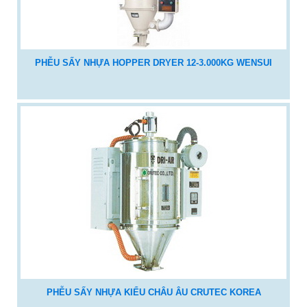
PHỄU SẤY NHỰA HOPPER DRYER 12-3.000KG WENSUI
PHỄU SẤY NHỰA KIỂU CHÂU ÂU CRUTEC KOREA