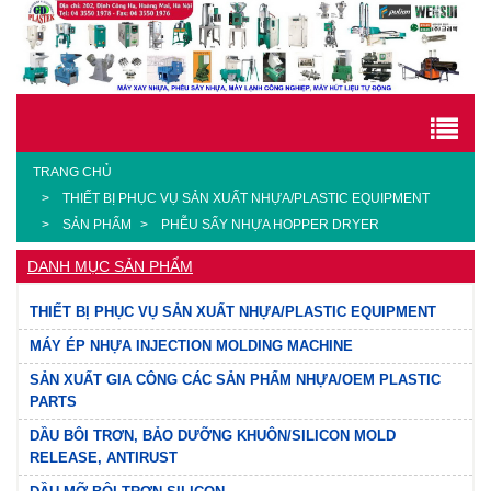
TRANG CHỦ
THIẾT BỊ PHỤC VỤ SẢN XUẤT NHỰA/PLASTIC EQUIPMENT
SẢN PHẨM
PHỄU SẤY NHỰA HOPPER DRYER
DANH MỤC SẢN PHẨM
THIẾT BỊ PHỤC VỤ SẢN XUẤT NHỰA/PLASTIC EQUIPMENT
MÁY ÉP NHỰA INJECTION MOLDING MACHINE
SẢN XUẤT GIA CÔNG CÁC SẢN PHẨM NHỰA/OEM PLASTIC
PARTS
DẦU BÔI TRƠN, BẢO DƯỠNG KHUÔN/SILICON MOLD
RELEASE, ANTIRUST