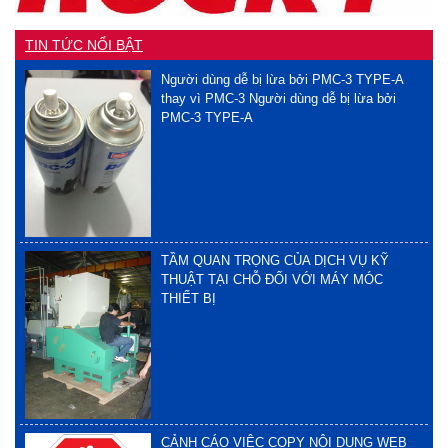
TIN TỨC NỔI BẬT
Người dùng dễ bị lừa bởi PMC-3 TYPE-A
thay vì PMC-3 Người dùng dễ bị lừa bởi
PMC-3 TYPE-A
TẦM QUAN TRỌNG CỦA DỊCH VỤ KỸ
THUẬT TẠI CHỖ ĐỐI VỚI MÁY MÓC
THIẾT BỊ
CẢNH CÁO VIỆC COPY NỘI DUNG WEB