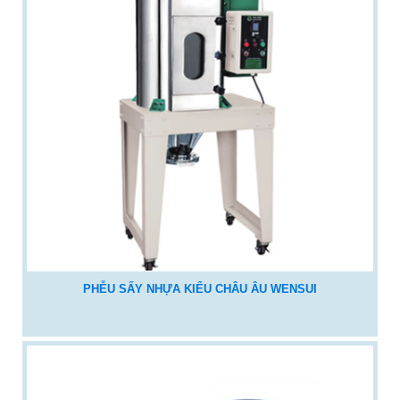
PHỄU SẤY NHỰA KIỂU CHÂU ÂU WENSUI