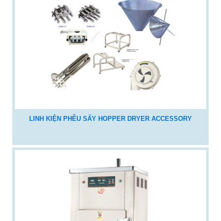
LINH KIỆN PHỄU SẤY HOPPER DRYER ACCESSORY