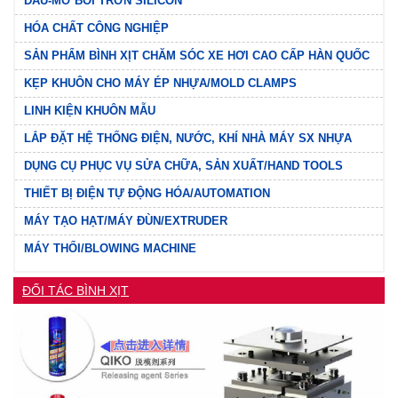
DẦU-MỠ BÔI TRƠN SILICON
HÓA CHẤT CÔNG NGHIỆP
SẢN PHẨM BÌNH XỊT CHĂM SÓC XE HƠI CAO CẤP HÀN QUỐC
KẸP KHUÔN CHO MÁY ÉP NHỰA/MOLD CLAMPS
LINH KIỆN KHUÔN MẪU
LẮP ĐẶT HỆ THỐNG ĐIỆN, NƯỚC, KHÍ NHÀ MÁY SX NHỰA
DỤNG CỤ PHỤC VỤ SỬA CHỮA, SẢN XUẤT/HAND TOOLS
THIẾT BỊ ĐIỆN TỰ ĐỘNG HÓA/AUTOMATION
MÁY TẠO HẠT/MÁY ĐÙN/EXTRUDER
MÁY THỔI/BLOWING MACHINE
ĐỐI TÁC BÌNH XỊT