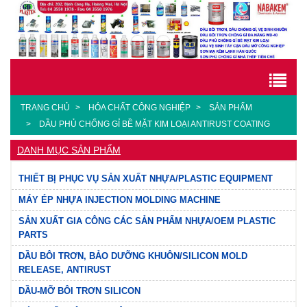
TRANG CHỦ
HÓA CHẤT CÔNG NGHIỆP
SẢN PHẨM
DẦU PHỦ CHỐNG GỈ BỀ MẶT KIM LOẠI ANTIRUST COATING
DANH MỤC SẢN PHẨM
THIẾT BỊ PHỤC VỤ SẢN XUẤT NHỰA/PLASTIC EQUIPMENT
MÁY ÉP NHỰA INJECTION MOLDING MACHINE
SẢN XUẤT GIA CÔNG CÁC SẢN PHẨM NHỰA/OEM PLASTIC
PARTS
DẦU BÔI TRƠN, BẢO DƯỠNG KHUÔN/SILICON MOLD
RELEASE, ANTIRUST
DẦU-MỠ BÔI TRƠN SILICON