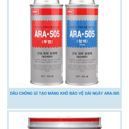
DẦU CHỐNG GỈ TẠO MÀNG KHÔ BẢO VỆ DÀI NGÀY ARA-505