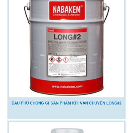
DẦU PHỦ CHỐNG GỈ SẢN PHẨM KHI VẬN CHUYỂN LONG#2