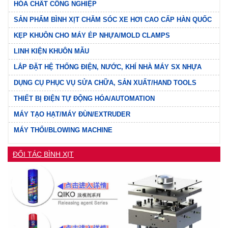
HÓA CHẤT CÔNG NGHIỆP
SẢN PHẨM BÌNH XỊT CHĂM SÓC XE HƠI CAO CẤP HÀN QUỐC
KẸP KHUÔN CHO MÁY ÉP NHỰA/MOLD CLAMPS
LINH KIỆN KHUÔN MẪU
LẮP ĐẶT HỆ THỐNG ĐIỆN, NƯỚC, KHÍ NHÀ MÁY SX NHỰA
DỤNG CỤ PHỤC VỤ SỬA CHỮA, SẢN XUẤT/HAND TOOLS
THIẾT BỊ ĐIỆN TỰ ĐỘNG HÓA/AUTOMATION
MÁY TẠO HẠT/MÁY ĐÙN/EXTRUDER
MÁY THỔI/BLOWING MACHINE
ĐỐI TÁC BÌNH XỊT