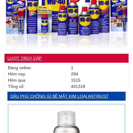
LƯỢT TRUY CẬP
Đang online:
1
Hôm nay:
294
Hôm qua:
1515
Tống số:
441318
DẦU PHỦ CHỐNG GỈ BỀ MẶT KIM LOẠI ANTIRUST
COATING