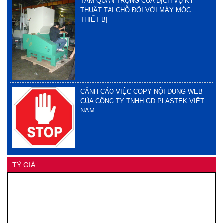
TẦM QUAN TRỌNG CỦA DỊCH VỤ KỸ
THUẬT TẠI CHỖ ĐỐI VỚI MÁY MÓC
THIẾT BỊ
CẢNH CÁO VIỆC COPY NỘI DUNG WEB
CỦA CÔNG TY TNHH GD PLASTEK VIỆT
NAM
TỶ GIÁ