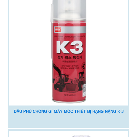
DẦU PHỦ CHỐNG GỈ MÁY MÓC THIẾT BỊ HẠNG NẶNG K-3