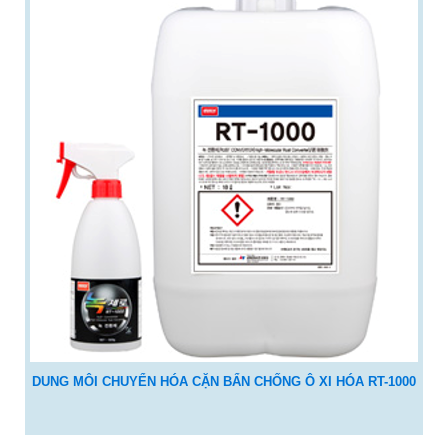
DUNG MÔI CHUYỂN HÓA CẶN BẨN CHỐNG Ô XI HÓA RT-1000