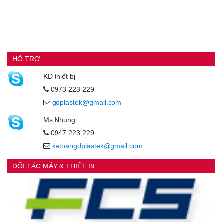
HỖ TRỢ
KD thiết bị
0973 223 229
gdplastek@gmail.com
Ms Nhung
0947 223 229
ketoangdplastek@gmail.com
ĐỐI TÁC MÁY & THIẾT BỊ