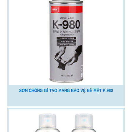
SƠN CHỐNG GỈ TẠO MÀNG BẢO VỆ BỀ MẶT K-980