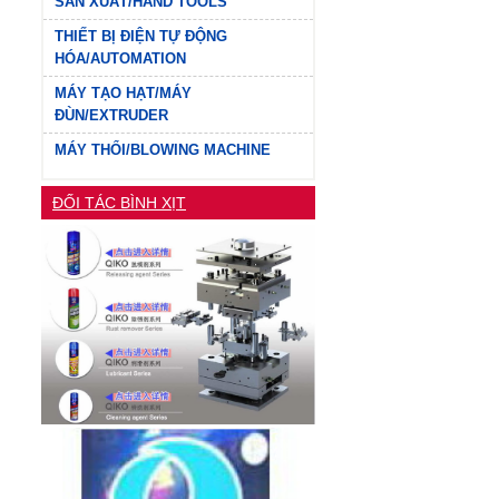
SẢN XUẤT/HAND TOOLS
THIẾT BỊ ĐIỆN TỰ ĐỘNG
HÓA/AUTOMATION
MÁY TẠO HẠT/MÁY
ĐÙN/EXTRUDER
MÁY THỔI/BLOWING MACHINE
ĐỐI TÁC BÌNH XỊT