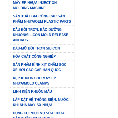
MÁY ÉP NHỰA INJECTION
MOLDING MACHINE
SẢN XUẤT GIA CÔNG CÁC SẢN
PHẨM NHỰA/OEM PLASTIC PARTS
DẦU BÔI TRƠN, BẢO DƯỠNG
KHUÔN/SILICON MOLD RELEASE,
ANTIRUST
DẦU-MỠ BÔI TRƠN SILICON
HÓA CHẤT CÔNG NGHIỆP
SẢN PHẨM BÌNH XỊT CHĂM SÓC
XE HƠI CAO CẤP HÀN QUỐC
KẸP KHUÔN CHO MÁY ÉP
NHỰA/MOLD CLAMPS
LINH KIỆN KHUÔN MẪU
LẮP ĐẶT HỆ THỐNG ĐIỆN, NƯỚC,
KHÍ NHÀ MÁY SX NHỰA
DỤNG CỤ PHỤC VỤ SỬA CHỮA,