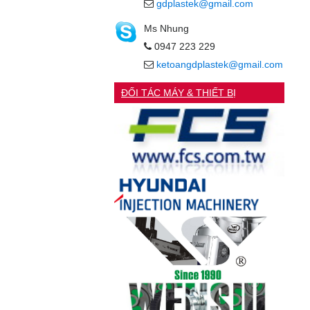
gdplastek@gmail.com
Ms Nhung
0947 223 229
ketoangdplastek@gmail.com
ĐỐI TÁC MÁY & THIẾT BỊ