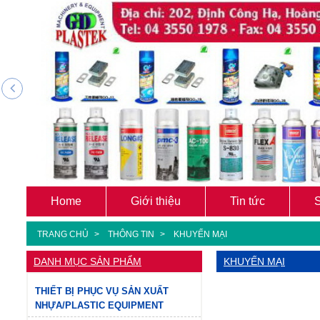
Home
Giới thiệu
Tin tức
TRANG CHỦ
THÔNG TIN
KHUYẾN MẠI
DANH MỤC SẢN PHẨM
KHUYẾN MẠI
THIẾT BỊ PHỤC VỤ SẢN XUẤT
NHỰA/PLASTIC EQUIPMENT