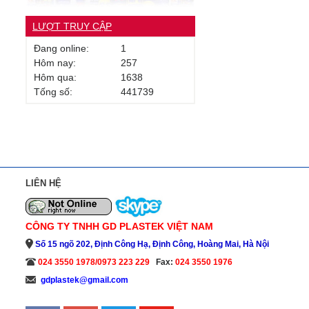
LƯỢT TRUY CẬP
Đang online:
1
Hôm nay:
257
Hôm qua:
1638
Tống số:
441739
LIÊN HỆ
CÔNG TY TNHH GD PLASTEK VIỆT NAM
Số 15 ngõ 202, Định Công Hạ, Định Công, Hoàng Mai, Hà Nội
024 3550 1978/0973 223 229
Fax:
024 3550 1976
gdplastek@gmail.com