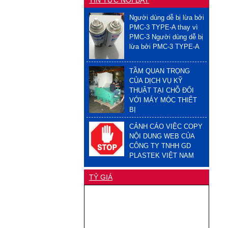
Người dùng dễ bị lừa bởi
PMC-3 TYPE-A thay vì
PMC-3 Người dùng dễ bị
lừa bởi PMC-3 TYPE-A
TẦM QUAN TRỌNG
CỦA DỊCH VỤ KỸ
THUẬT TẠI CHỖ ĐỐI
VỚI MÁY MÓC THIẾT
BỊ
CẢNH CÁO VIỆC COPY
NỘI DUNG WEB CỦA
CÔNG TY TNHH GD
PLASTEK VIỆT NAM
TỶ GIÁ