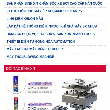
SẢN PHẨM BÌNH XỊT CHĂM SÓC XE HƠI CAO CẤP HÀN QUỐC
KẸP KHUÔN CHO MÁY ÉP NHỰA/MOLD CLAMPS
LINH KIỆN KHUÔN MẪU
LẮP ĐẶT HỆ THỐNG ĐIỆN, NƯỚC, KHÍ NHÀ MÁY SX NHỰA
DỤNG CỤ PHỤC VỤ SỬA CHỮA, SẢN XUẤT/HAND TOOLS
THIẾT BỊ ĐIỆN TỰ ĐỘNG HÓA/AUTOMATION
MÁY TẠO HẠT/MÁY ĐÙN/EXTRUDER
MÁY THỔI/BLOWING MACHINE
ĐỐI TÁC BÌNH XỊT