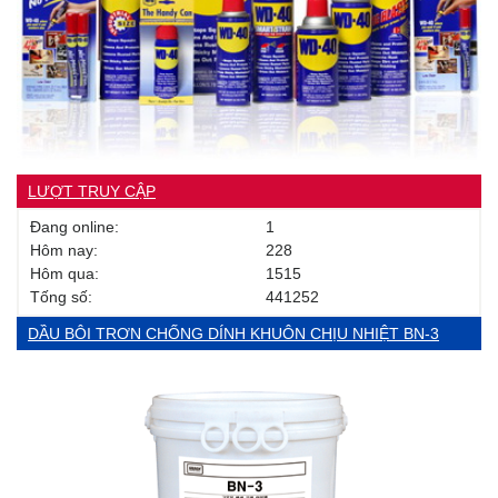
LƯỢT TRUY CẬP
Đang online:
1
Hôm nay:
228
Hôm qua:
1515
Tống số:
441252
DẦU BÔI TRƠN CHỐNG DÍNH KHUÔN CHỊU NHIỆT BN-3