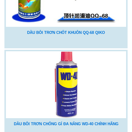
DẦU BÔI TRƠN CHỐT KHUÔN QQ-68 QIKO
DẦU BÔI TRƠN CHỐNG GỈ ĐA NĂNG WD-40 CHÍNH HÃNG