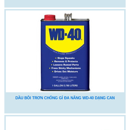
DẦU BÔI TRƠN CHỐNG GỈ ĐA NĂNG WD-40 DẠNG CAN