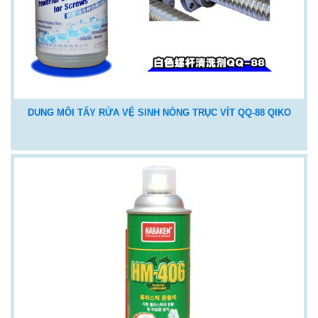
DUNG MÔI TẨY RỬA VỆ SINH NÒNG TRỤC VÍT QQ-88 QIKO