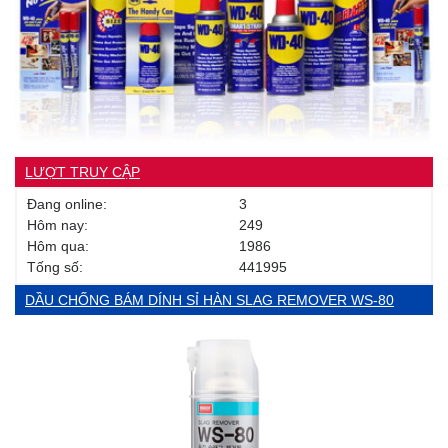
LƯỢT TRUY CẬP
Đang online:
3
Hôm nay:
249
Hôm qua:
1986
Tống số:
441995
DẦU CHỐNG BÁM DÍNH SỈ HÀN SLAG REMOVER WS-80