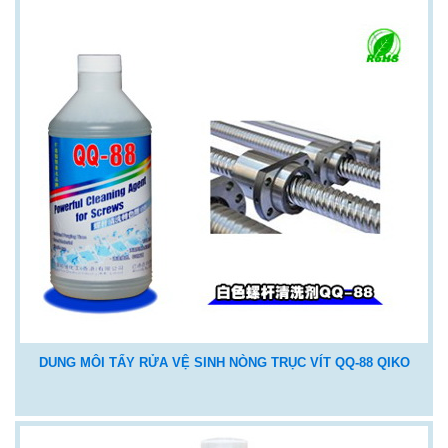
DUNG MÔI TẨY RỬA VỆ SINH NÒNG TRỤC VÍT QQ-88 QIKO