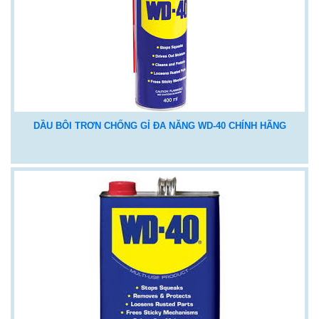
DẦU BÔI TRƠN CHỐNG GỈ ĐA NĂNG WD-40 CHÍNH HÃNG