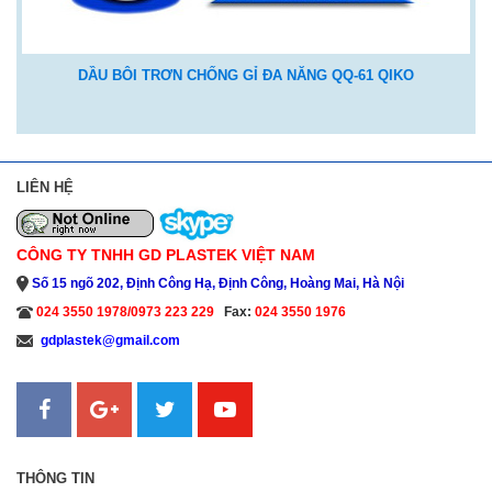
DẦU BÔI TRƠN CHỐNG GỈ ĐA NĂNG QQ-61 QIKO
LIÊN HỆ
CÔNG TY TNHH GD PLASTEK VIỆT NAM
Số 15 ngõ 202, Định Công Hạ, Định Công, Hoàng Mai, Hà Nội
024 3550 1978/0973 223 229
Fax:
024 3550 1976
gdplastek@gmail.com
Sanweb.com.vn
THÔNG TIN