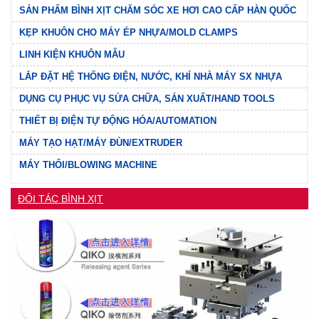
SẢN PHẨM BÌNH XỊT CHĂM SÓC XE HƠI CAO CẤP HÀN QUỐC
KẸP KHUÔN CHO MÁY ÉP NHỰA/MOLD CLAMPS
LINH KIỆN KHUÔN MẪU
LẮP ĐẶT HỆ THỐNG ĐIỆN, NƯỚC, KHÍ NHÀ MÁY SX NHỰA
DỤNG CỤ PHỤC VỤ SỬA CHỮA, SẢN XUẤT/HAND TOOLS
THIẾT BỊ ĐIỆN TỰ ĐỘNG HÓA/AUTOMATION
MÁY TẠO HẠT/MÁY ĐÙN/EXTRUDER
MÁY THỔI/BLOWING MACHINE
ĐỐI TÁC BÌNH XỊT