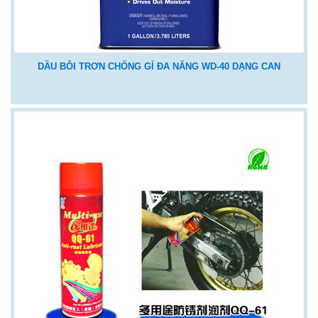
DẦU BÔI TRƠN CHỐNG GỈ ĐA NĂNG WD-40 DẠNG CAN