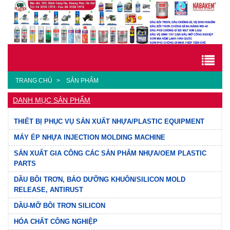
TRANG CHỦ
SẢN PHẨM
DANH MỤC SẢN PHẨM
THIẾT BỊ PHỤC VỤ SẢN XUẤT NHỰA/PLASTIC EQUIPMENT
MÁY ÉP NHỰA INJECTION MOLDING MACHINE
SẢN XUẤT GIA CÔNG CÁC SẢN PHẨM NHỰA/OEM PLASTIC
PARTS
DẦU BÔI TRƠN, BẢO DƯỠNG KHUÔN/SILICON MOLD
RELEASE, ANTIRUST
DẦU-MỠ BÔI TRƠN SILICON
HÓA CHẤT CÔNG NGHIỆP