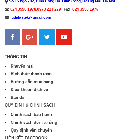
Số 15 ngõ 202, Định Công Hạ, Định Công, Hoàng Mai, Hà Nội
024 3550 1978/0973 223 229
Fax:
024 3550 1976
gdplastek@gmail.com
Sanweb.com.vn
THÔNG TIN
Khuyến mại
Hình thức thanh toán
Hướng dẫn mua hàng
Điều khoản dịch vụ
Bản đồ
QUY ĐỊNH & CHÍNH SÁCH
Chính sách bảo hành
Chính sách đổi trả hàng
Quy định vận chuyển
LIÊN KẾT FACEBOOK