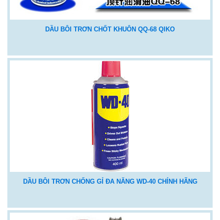
DẦU BÔI TRƠN CHỐT KHUÔN QQ-68 QIKO
DẦU BÔI TRƠN CHỐNG GỈ ĐA NĂNG WD-40 CHÍNH HÃNG