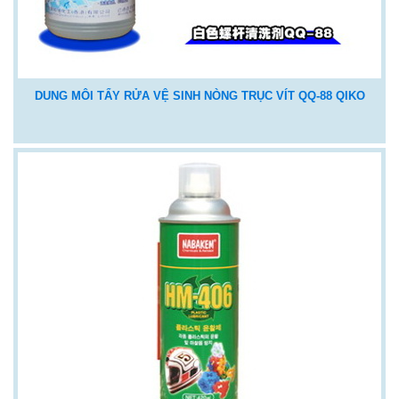
DUNG MÔI TẨY RỬA VỆ SINH NÒNG TRỤC VÍT QQ-88 QIKO