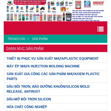
TRANG CHỦ
SẢN PHẨM
DANH MỤC SẢN PHẨM
THIẾT BỊ PHỤC VỤ SẢN XUẤT NHỰA/PLASTIC EQUIPMENT
MÁY ÉP NHỰA INJECTION MOLDING MACHINE
SẢN XUẤT GIA CÔNG CÁC SẢN PHẨM NHỰA/OEM PLASTIC
PARTS
DẦU BÔI TRƠN, BẢO DƯỠNG KHUÔN/SILICON MOLD
RELEASE, ANTIRUST
DẦU-MỠ BÔI TRƠN SILICON
HÓA CHẤT CÔNG NGHIỆP