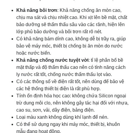
Khả năng bôi trơn
: Khả năng chống ăn mòn cao,
chịu ma sát và chịu nhiệt cao. Khi xịt lên bề mặt, chất
bảo dưỡng sẽ thẩm thấu sâu vào các rãnh, hiện lên
lớp phủ bảo dưỡng và bôi trơn rất rõ nét.
Có khả năng bám dính cao, không dễ bị trầy ra, giúp
bảo vệ máy móc, thiết bị chống bị ăn mòn do nước
hoặc nước biển.
Khả năng chống nước tuyệt vời
: tỉ lệ phân bổ bề
mặt thấp và độ thẩm thấu cao nên có tính năng cách
ly nước rất tốt, chống nước thẩm thấu lọt vào.
Có các thông số về điện rất tốt, nên dùng để bảo vệ
các hệ thống thiết bị điện là rất phù hợp.
Tính ổn định hóa học cao: không chứa Silicon ngoại
trừ dung môi clo, nên không gây tác hại đối với nhựa,
cao su, sơn, vải, dây điện, bảng điện.
Loại màu xanh không dùng khí lạnh để nén.
Có thể sử dụng ngay khi máy móc, thiết bị, khuôn
mẫu đang hoạt động.