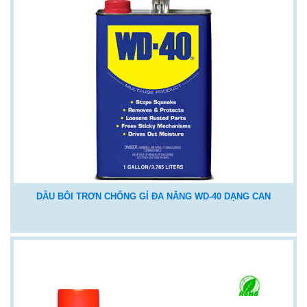
DẦU BÔI TRƠN CHỐNG GỈ ĐA NĂNG WD-40 DẠNG CAN