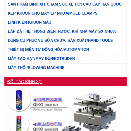
SẢN PHẨM BÌNH XỊT CHĂM SÓC XE HƠI CAO CẤP HÀN QUỐC
KẸP KHUÔN CHO MÁY ÉP NHỰA/MOLD CLAMPS
LINH KIỆN KHUÔN MẪU
LẮP ĐẶT HỆ THỐNG ĐIỆN, NƯỚC, KHÍ NHÀ MÁY SX NHỰA
DỤNG CỤ PHỤC VỤ SỬA CHỮA, SẢN XUẤT/HAND TOOLS
THIẾT BỊ ĐIỆN TỰ ĐỘNG HÓA/AUTOMATION
MÁY TẠO HẠT/MÁY ĐÙN/EXTRUDER
MÁY THỔI/BLOWING MACHINE
ĐỐI TÁC BÌNH XỊT