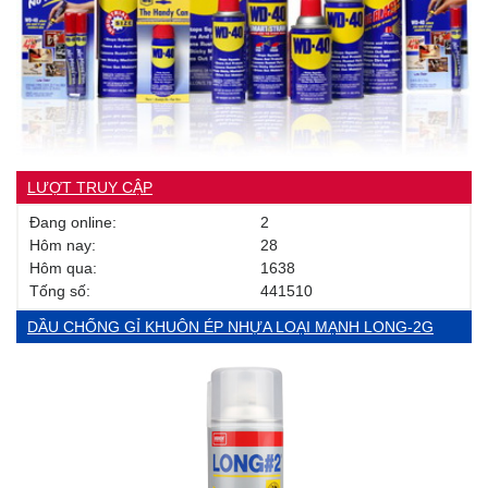
LƯỢT TRUY CẬP
Đang online:
2
Hôm nay:
28
Hôm qua:
1638
Tống số:
441510
DẦU CHỐNG GỈ KHUÔN ÉP NHỰA LOẠI MẠNH LONG-2G