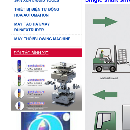
SẢN XUẤT/HAND TOOLS
THIẾT BỊ ĐIỆN TỰ ĐỘNG
HÓA/AUTOMATION
MÁY TẠO HẠT/MÁY
ĐÙN/EXTRUDER
MÁY THỔI/BLOWING MACHINE
ĐỐI TÁC BÌNH XỊT