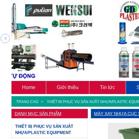
Home
Giới thiệu
Tin tức
TRANG CHỦ
THIẾT BỊ PHỤC VỤ SẢN XUẤT NHỰA/PLASTIC EQU
DANH MỤC SẢN PHẨM
MÁY XAY NHỰA CỤC
THIẾT BỊ PHỤC VỤ SẢN XUẤT
NHỰA/PLASTIC EQUIPMENT