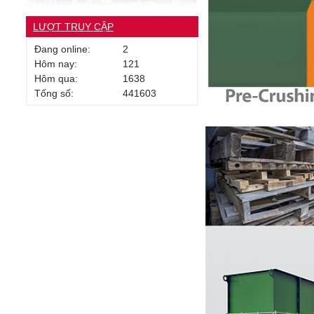
LƯỢT TRUY CẬP
Đang online:
2
Hôm nay:
121
Hôm qua:
1638
Tống số:
441603