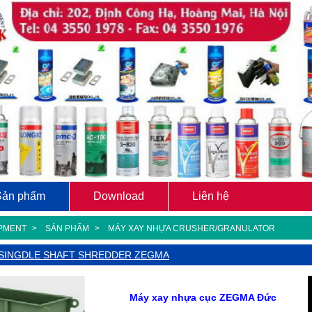
Sản phẩm
Download
Liên hệ
IPMENT
SẢN PHẨM
MÁY XAY NHỰA CRUSHER/GRANULATOR
 SINGDLE SHAFT SHREDDER ZEGMA
Máy xay nhựa cục ZEGMA Đức