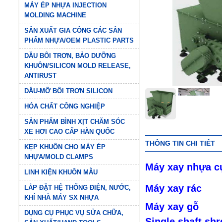
MÁY ÉP NHỰA INJECTION
MOLDING MACHINE
SẢN XUẤT GIA CÔNG CÁC SẢN
PHẨM NHỰA/OEM PLASTIC PARTS
DẦU BÔI TRƠN, BẢO DƯỠNG
KHUÔN/SILICON MOLD RELEASE,
ANTIRUST
DẦU-MỠ BÔI TRƠN SILICON
HÓA CHẤT CÔNG NGHIỆP
SẢN PHẨM BÌNH XỊT CHĂM SÓC
XE HƠI CAO CẤP HÀN QUỐC
THÔNG TIN CHI TIẾT
KẸP KHUÔN CHO MÁY ÉP
NHỰA/MOLD CLAMPS
Máy xay nhựa 
LINH KIỆN KHUÔN MẪU
Máy xay rác
LẮP ĐẶT HỆ THỐNG ĐIỆN, NƯỚC,
KHÍ NHÀ MÁY SX NHỰA
Máy xay gỗ
DỤNG CỤ PHỤC VỤ SỬA CHỮA,
Single shaft sh