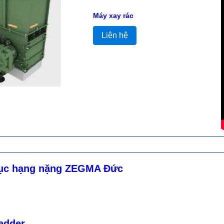
Máy xay rác
Liên hệ
cục hạng nặng ZEGMA Đức
redder