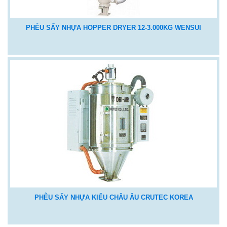
PHỄU SẤY NHỰA HOPPER DRYER 12-3.000KG WENSUI
PHỄU SẤY NHỰA KIỂU CHÂU ÂU CRUTEC KOREA