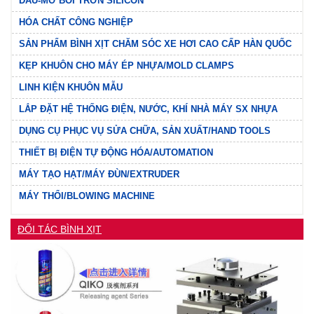
DẦU-MỠ BÔI TRƠN SILICON
HÓA CHẤT CÔNG NGHIỆP
SẢN PHẨM BÌNH XỊT CHĂM SÓC XE HƠI CAO CẤP HÀN QUỐC
KẸP KHUÔN CHO MÁY ÉP NHỰA/MOLD CLAMPS
LINH KIỆN KHUÔN MẪU
LẮP ĐẶT HỆ THỐNG ĐIỆN, NƯỚC, KHÍ NHÀ MÁY SX NHỰA
DỤNG CỤ PHỤC VỤ SỬA CHỮA, SẢN XUẤT/HAND TOOLS
THIẾT BỊ ĐIỆN TỰ ĐỘNG HÓA/AUTOMATION
MÁY TẠO HẠT/MÁY ĐÙN/EXTRUDER
MÁY THỔI/BLOWING MACHINE
ĐỐI TÁC BÌNH XỊT