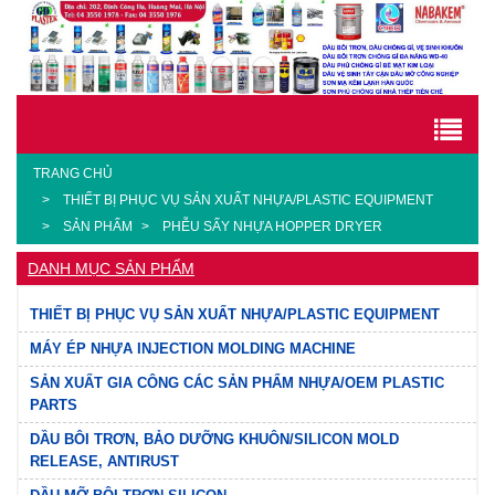
TRANG CHỦ
THIẾT BỊ PHỤC VỤ SẢN XUẤT NHỰA/PLASTIC EQUIPMENT
SẢN PHẨM
PHỄU SẤY NHỰA HOPPER DRYER
DANH MỤC SẢN PHẨM
THIẾT BỊ PHỤC VỤ SẢN XUẤT NHỰA/PLASTIC EQUIPMENT
MÁY ÉP NHỰA INJECTION MOLDING MACHINE
SẢN XUẤT GIA CÔNG CÁC SẢN PHẨM NHỰA/OEM PLASTIC
PARTS
DẦU BÔI TRƠN, BẢO DƯỠNG KHUÔN/SILICON MOLD
RELEASE, ANTIRUST