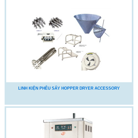
LINH KIỆN PHỄU SẤY HOPPER DRYER ACCESSORY