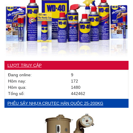
LƯỢT TRUY CẬP
Đang online:
9
Hôm nay:
172
Hôm qua:
1480
Tống số:
442462
PHỄU SẤY NHỰA CRUTEC HÀN QUỐC 25-200KG