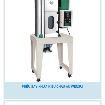
PHỄU SẤY NHỰA KIỂU CHÂU ÂU WENSUI