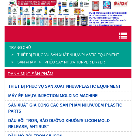
TRANG CHỦ
THIẾT BỊ PHỤC VỤ SẢN XUẤT NHỰA/PLASTIC EQUIPMENT
SẢN PHẨM
PHỄU SẤY NHỰA HOPPER DRYER
DANH MỤC SẢN PHẨM
THIẾT BỊ PHỤC VỤ SẢN XUẤT NHỰA/PLASTIC EQUIPMENT
MÁY ÉP NHỰA INJECTION MOLDING MACHINE
SẢN XUẤT GIA CÔNG CÁC SẢN PHẨM NHỰA/OEM PLASTIC
PARTS
DẦU BÔI TRƠN, BẢO DƯỠNG KHUÔN/SILICON MOLD
RELEASE, ANTIRUST