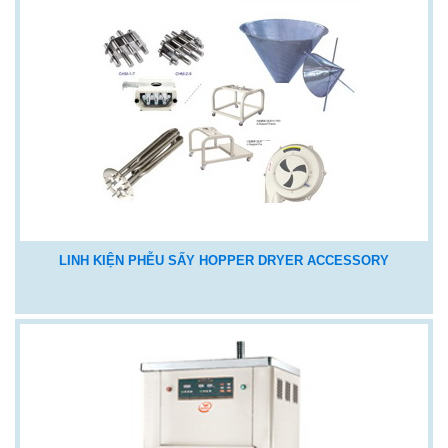
LINH KIỆN PHỄU SẤY HOPPER DRYER ACCESSORY