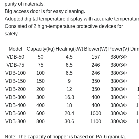
purity of materials.
Big access door is for easy cleaning.
Adopted digital temperature display with accurate temperatur
Consisted of 2 high-temperature protective devices for
safety.
Model
Capacity(kg)
Heating(k
W
)
Blower(
W
)
Power(
V
)
Dim
VDB-50
50
4.5
157
380/3
Φ
VDB-75
75
6.5
246
380/3
Φ
VDB-100
100
6.5
246
380/3
Φ
VDB-150
150
9
350
380/3
Φ
VDB-200
200
12
350
380/3
Φ
VDB-300
300
16.8
400
380/3
Φ
VDB-400
400
18
400
380/3
Φ
1
VDB-600
600
20.4
1000
380/3
Φ
1
VDB-800
800
30.6
1100
380/3
Φ
1
Note: The capacity of hopper is based on PA-6 granula.