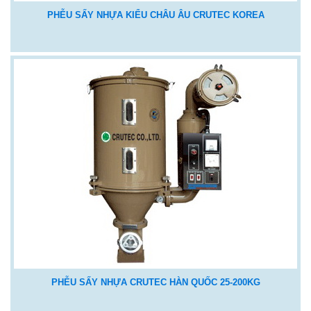
PHỄU SẤY NHỰA KIỂU CHÂU ÂU CRUTEC KOREA
PHỄU SẤY NHỰA CRUTEC HÀN QUỐC 25-200KG