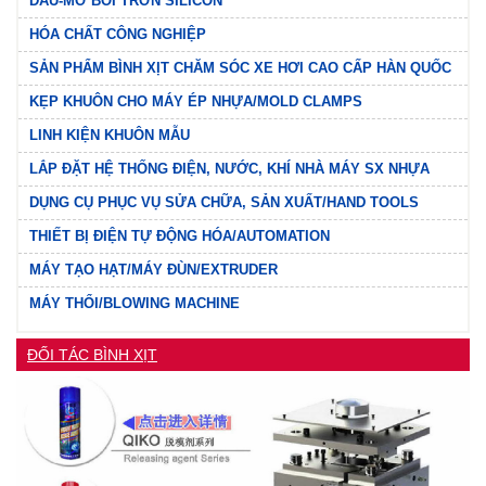
DẦU-MỠ BÔI TRƠN SILICON
HÓA CHẤT CÔNG NGHIỆP
SẢN PHẨM BÌNH XỊT CHĂM SÓC XE HƠI CAO CẤP HÀN QUỐC
KẸP KHUÔN CHO MÁY ÉP NHỰA/MOLD CLAMPS
LINH KIỆN KHUÔN MẪU
LẮP ĐẶT HỆ THỐNG ĐIỆN, NƯỚC, KHÍ NHÀ MÁY SX NHỰA
DỤNG CỤ PHỤC VỤ SỬA CHỮA, SẢN XUẤT/HAND TOOLS
THIẾT BỊ ĐIỆN TỰ ĐỘNG HÓA/AUTOMATION
MÁY TẠO HẠT/MÁY ĐÙN/EXTRUDER
MÁY THỔI/BLOWING MACHINE
ĐỐI TÁC BÌNH XỊT