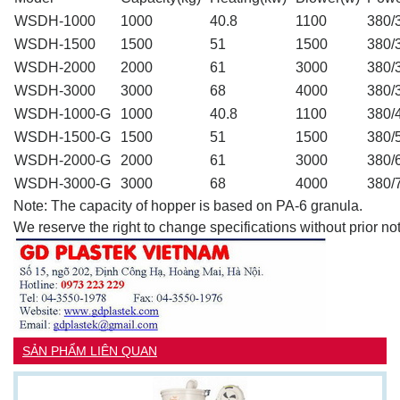
WSDH-1000
1000
40.8
1100
380/
WSDH-1500
1500
51
1500
380/
WSDH-2000
2000
61
3000
380/
WSDH-3000
3000
68
4000
380/
WSDH-1000-G
1000
40.8
1100
380/
WSDH-1500-G
1500
51
1500
380/
WSDH-2000-G
2000
61
3000
380/
WSDH-3000-G
3000
68
4000
380/
Note: The capacity of hopper is based on PA-6 granula.
We reserve the right to change specifications without prior no
SẢN PHẨM LIÊN QUAN