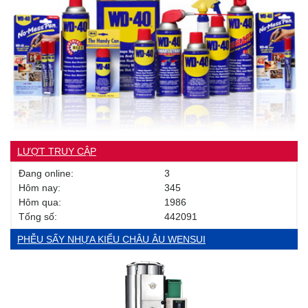
LƯỢT TRUY CẬP
Đang online:
3
Hôm nay:
345
Hôm qua:
1986
Tống số:
442091
PHỄU SẤY NHỰA KIỂU CHÂU ÂU WENSUI